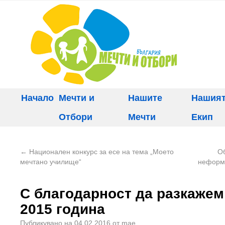
Начало
Мечти и
Нашите
Нашия
Отбори
Мечти
Екип
←
Национален конкурс за есе на тема „Моето
Об
мечтано училище“
неформа
С благодарност да разкажем
2015 година
Публикувано на
04.02.2016
от
mae