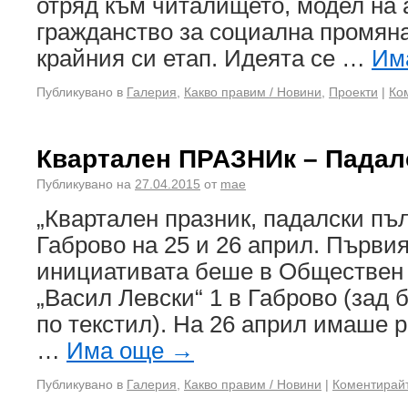
отряд към читалището, модел на 
гражданство за социална промяна
крайния си етап. Идеята се …
Им
Публикувано в
Галерия
,
Какво правим / Новини
,
Проекти
|
Ко
Квартален ПРАЗНИк – Пада
Публикувано на
27.04.2015
от
mae
„Квартален празник, падалски пъл
Габрово на 25 и 26 април. Първия
инициативата беше в Обществен 
„Васил Левски“ 1 в Габрово (зад
по текстил). На 26 април имаше 
…
Има още
→
Публикувано в
Галерия
,
Какво правим / Новини
|
Коментирай