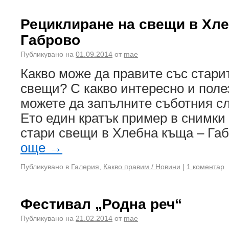
Рециклиране на свещи в Хл
Габрово
Публикувано на
01.09.2014
от
mae
Какво може да правите със стари
свещи? С какво интересно и пол
можете да запълните съботния с
Ето един кратък пример в снимки
стари свещи в Хлебна къща – Га
още
→
Публикувано в
Галерия
,
Какво правим / Новини
|
1 коментар
Фестивал „Родна реч“
Публикувано на
21.02.2014
от
mae