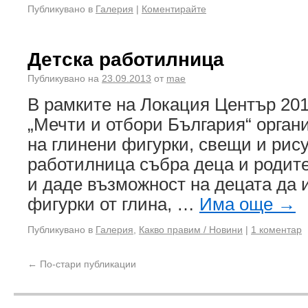
Публикувано в
Галерия
|
Коментирайте
Детска работилница
Публикувано на
23.09.2013
от
mae
В рамките на Локация Център 20
„Мечти и отбори България“ орган
на глинени фигурки, свещи и рису
работилница събра деца и родит
и даде възможност на децата да 
фигурки от глина, …
Има още
→
Публикувано в
Галерия
,
Какво правим / Новини
|
1 коментар
←
По-стари публикации