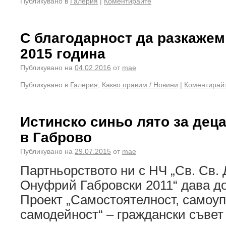
Публикувано в
Галерия
|
Коментирайте
С благодарност да разкажем
2015 година
Публикувано на
04.02.2016
от
mae
Публикувано в
Галерия
,
Какво правим / Новини
|
Коментирай
Истинско синьо лято за деца
в Габрово
Публикувано на
29.07.2015
от
mae
Партньорството ни с НЧ „Св. Св.
Онуфрий Габровски 2011“ дава до
Проект „Самостоятелност, самоу
самодейност“ – граждански съвет