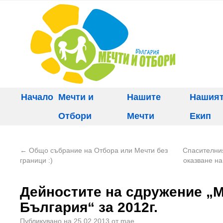
Начало
Мечти и
Нашите
Нашия
Отбори
Мечти
Екип
←
Общо събрание на Отбора или Мечти без
Спасителния
граници :)
оказване на
Дейностите на сдружение „М
България“ за 2012г.
Публикувано на
25.02.2013
от
mae