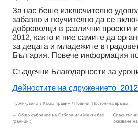
За нас беше изключително удовол
забавно и поучително да се вклю
доброволци в различни проекти и
2012, както и ние самите да орг
за децата и младежите в градовет
България. Повече информация по
Сърдечни Благодарности за уроц
Дейностите на сдружението_2012
Публикувано в
Какво правим / Новини
.
Постоянна връзка
.
←
Общо събрание на Отбора или Мечти без
Спасителния
граници :)
оказване на